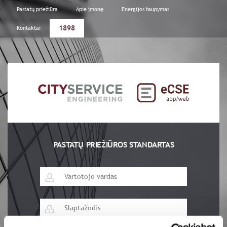
Pastatų priežiūra
Apie įmonę
Energijos taupymas
1898
Kontaktai
PASTATŲ PRIEŽIŪROS STANDARTAS