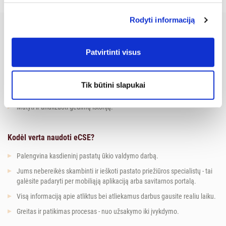
Rodyti informaciją
Naudodami eCSE Jūs galėsite:
Patvirtinti visus
Patogiai ir greitai registruoti gedimus.
Stebėti gedimų šalinimo eigą.
Tik būtini slapukai
Stebėti pastate užfiksuotus gedimus, juos tvirtinti arba atmesti.
Matyti ir analizuoti gedimų istoriją.
Kodėl verta naudoti eCSE?
Palengvina kasdieninį pastatų ūkio valdymo darbą.
Jums nebereikės skambinti ir ieškoti pastato priežiūros specialistų - tai
galėsite padaryti per mobiliąją aplikaciją arba savitarnos portalą.
Visą informaciją apie atliktus bei atliekamus darbus gausite realiu laiku.
Greitas ir patikimas procesas - nuo užsakymo iki įvykdymo.