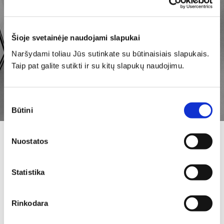
Prisiminti duomenis
PRISIJUNGTI
Šioje svetainėje naudojami slapukai
Naršydami toliau Jūs sutinkate su būtinaisiais slapukais.
Pamiršote slaptažodį?
Taip pat galite sutikti ir su kitų slapukų naudojimu.
Sutikimo
Būtini
pasirinkimas
eCSE - tai komercinių pastatų ūkio valdymo platforma
Nuostatos
Jūsų telefone arba bet kuriame išmaniajame
įrenginyje. Greita, patikima, efektyvu.
Statistika
Atsisiųsti programėlę galite:
Rinkodara